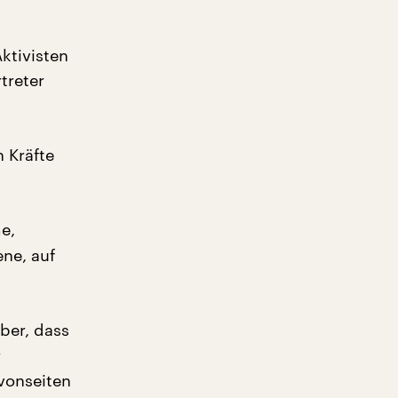
ktivisten
treter
 Kräfte
e,
ene, auf
ber, dass
r
vonseiten