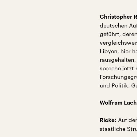
Christopher R
deutschen Auß
geführt, dere
vergleichsweis
Libyen, hier 
rausgehalten, 
spreche jetzt 
Forschungsgru
und Politik. 
Wolfram Lach
Auf der
Ricke:
staatliche Str