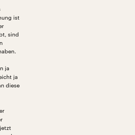
s
nung ist
er
bt, sind
en
 haben.
n ja
icht ja
nn diese
er
r
jetzt