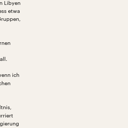
in Libyen
ess etwa
Gruppen,
ernen
ll.
wenn ich
schen
tnis,
rriert
egierung