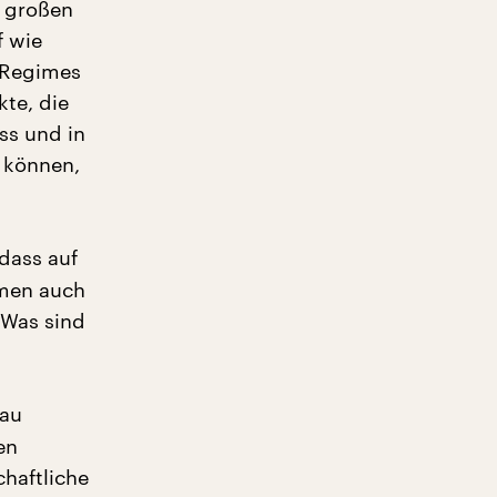
n großen
f wie
n Regimes
te, die
ss und in
 können,
 dass auf
amen auch
 Was sind
bau
en
chaftliche