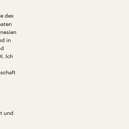
se des
aaten
unesien
nd in
nd
l. Ich
schaft
at und