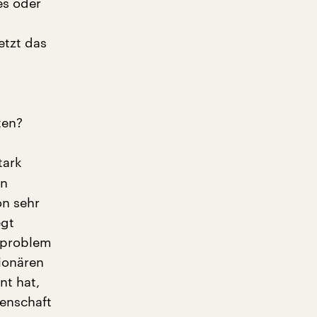
es oder
etzt das
ten?
tark
en
on sehr
egt
sproblem
ionären
nt hat,
enschaft