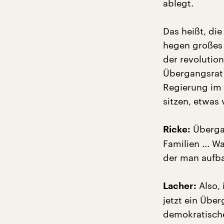
ablegt.
Das heißt, di
hegen großes 
der revolution
Übergangsrat 
Regierung im 
sitzen, etwas 
Übergan
Ricke:
Familien ... W
der man aufba
Also, 
Lacher:
jetzt ein Übe
demokratische