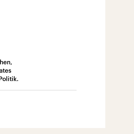
ähen,
ates
olitik.