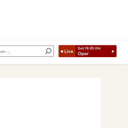
Seit
19:05
Uhr
Live
Oper