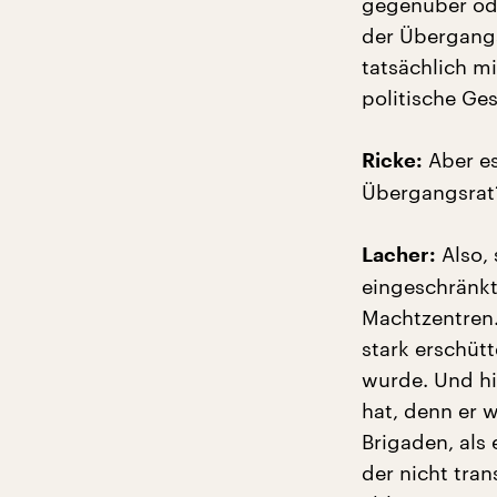
gegenüber ode
der Übergangs
tatsächlich mi
politische G
Aber es
Ricke:
Übergangsrat?
Also, 
Lacher:
eingeschränkt
Machtzentren.
stark erschüt
wurde. Und hi
hat, denn er 
Brigaden, als 
der nicht tra