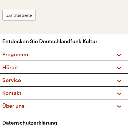
Zur Startseite
Entdecken Sie Deutschlandfunk Kultur
Programm
Vorschau und Rückschau
Hören
Sendungen und Podcasts
Livestream
Service
Musikliste
Frequenzen (UKW + DAB+)
FAQ
Kontakt
Kakadu – Das Kinderprogramm
Apps
Archiv
Hörerservice
Über uns
Newsletter
Social Media
Deutschlandradio
RSS
Datenschutzerklärung
Presse
Veranstaltungen