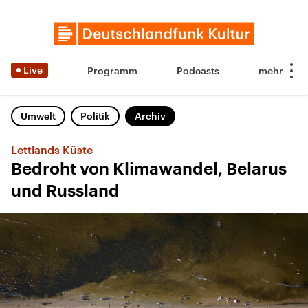
Live
Programm
Podcasts
Umwelt
Politik
Archiv
Lettlands Küste
Bedroht von Klimawandel, Belarus
und Russland