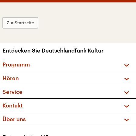
Zur Startseite
Entdecken Sie Deutschlandfunk Kultur
Programm
Vorschau und Rückschau
Hören
Sendungen und Podcasts
Livestream
Service
Musikliste
Frequenzen (UKW + DAB+)
FAQ
Kontakt
Kakadu – Das Kinderprogramm
Apps
Archiv
Hörerservice
Über uns
Newsletter
Social Media
Deutschlandradio
RSS