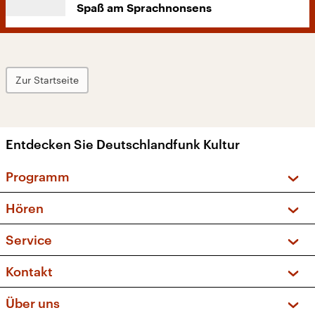
Spaß am Sprachnonsens
Zur Startseite
Entdecken Sie Deutschlandfunk Kultur
Programm
Vorschau und Rückschau
Hören
Sendungen und Podcasts
Livestream
Service
Musikliste
Frequenzen (UKW + DAB+)
FAQ
Kontakt
Kakadu – Das Kinderprogramm
Apps
Archiv
Hörerservice
Über uns
Newsletter