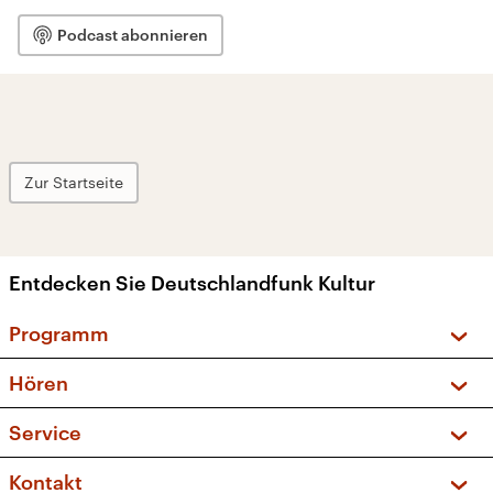
Podcast abonnieren
Zur Startseite
Entdecken Sie Deutschlandfunk Kultur
Programm
Vorschau und Rückschau
Hören
Sendungen und Podcasts
Livestream
Service
Musikliste
Frequenzen (UKW + DAB+)
FAQ
Kontakt
Kakadu – Das Kinderprogramm