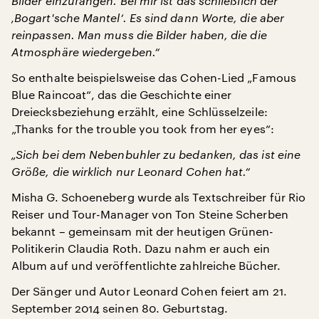
Bilder einzufangen. Bei mir ist das schließlich der
‚Bogart'sche Mantel‘. Es sind dann Worte, die aber
reinpassen. Man muss die Bilder haben, die die
Atmosphäre wiedergeben.“
So enthalte beispielsweise das Cohen-Lied „Famous
Blue Raincoat“, das die Geschichte einer
Dreiecksbeziehung erzählt, eine Schlüsselzeile:
„Thanks for the trouble you took from her eyes“:
„Sich bei dem Nebenbuhler zu bedanken, das ist eine
Größe, die wirklich nur Leonard Cohen hat.“
Misha G. Schoeneberg wurde als Textschreiber für Rio
Reiser und Tour-Manager von Ton Steine Scherben
bekannt – gemeinsam mit der heutigen Grünen-
Politikerin Claudia Roth. Dazu nahm er auch ein
Album auf und veröffentlichte zahlreiche Bücher.
Der Sänger und Autor Leonard Cohen feiert am 21.
September 2014 seinen 80. Geburtstag.