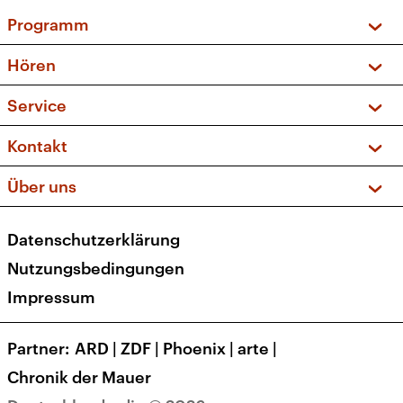
Programm
Vorschau und Rückschau
Hören
Sendungen und Podcasts
Livestream
Service
Musikliste
Frequenzen (UKW + DAB+)
FAQ
Kontakt
Kakadu – Das Kinderprogramm
Apps
Archiv
Hörerservice
Über uns
Newsletter
Social Media
Deutschlandradio
RSS
Datenschutzerklärung
Presse
Veranstaltungen
Nutzungsbedingungen
Karriere
Impressum
Transparenz
Korrekturen und Richtigstellungen
Partner
ARD
|
ZDF
|
Phoenix
|
arte
|
Barrierefreiheit
Chronik der Mauer