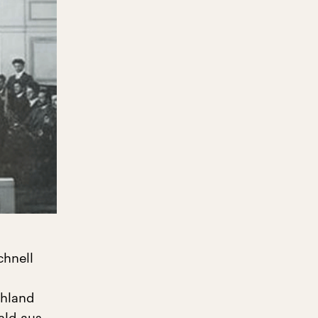
chnell
chland
ald aus