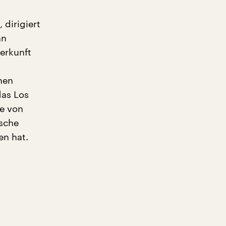
dirigiert
hn
erkunft
hen
das Los
e von
ische
en hat.