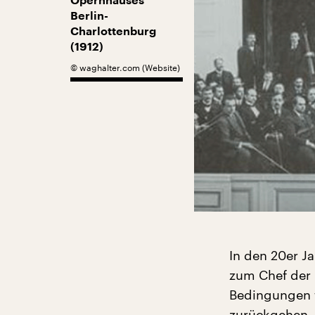
Opernhauses
Berlin-
Charlottenburg
(1912)
©
waghalter.com (Website)
In den 20er J
zum Chef der 
Bedingungen f
zurückgehen –