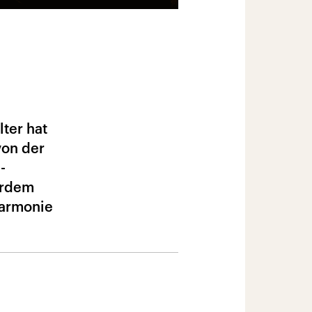
ter hat
von der
-
erdem
harmonie