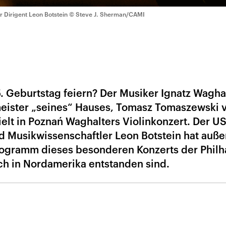
r Dirigent Leon Botstein
© Steve J. Sherman/CAMI
. Geburtstag feiern? Der Musiker Ignatz Waghal
meister „seines“ Hauses, Tomasz Tomaszewski 
elt in Poznań Waghalters Violinkonzert. Der US
d Musikwissenschaftler Leon Botstein hat auß
Programm dieses besonderen Konzerts der Phil
ich in Nordamerika entstanden sind.