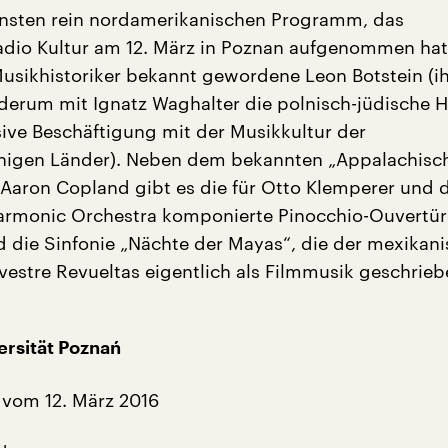
onsten rein nordamerikanischen Programm, das
dio Kultur am 12. März in Poznan aufgenommen hat, 
Musikhistoriker bekannt gewordene Leon Botstein (i
derum mit Ignatz Waghalter die polnisch-jüdische H
sive Beschäftigung mit der Musikkultur der
higen Länder). Neben dem bekannten „Appalachisc
 Aaron Copland gibt es die für Otto Klemperer und 
armonic Orchestra komponierte Pinocchio-Ouvertür
d die Sinfonie „Nächte der Mayas“, die der mexikan
vestre Revueltas eigentlich als Filmmusik geschrieb
ersität Poznań
vom 12. März 2016