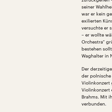
seiner Wahlhei
war er kein g
exilierten Kü
versuchte er 
– er wollte w
Orchestra“ gr
bestehen soll
Waghalter in 
Der derzeitig
der polnische
Violinkonzert
Violinkonzert
Brahms. Mit i
verbunden.