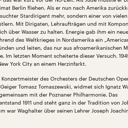
mat Berlin fliehen. Als er nun nach Amerika zurückk
esuchter Stardirigent mehr, sondern einer von vielen
nstlern. Mit Dirigaten, Lehraufträgen und mit Kompo
sich über Wasser zu halten. Energie gab ihm ein neue
ährend des Weltkrieges in Nordamerika ein „Americ
ünden und leiten, das nur aus afroamerikanischen M
te. Im letzten Moment scheiterte dieser Versuch. 194
New York City an einem Herzinfarkt.
e Konzertmeister des Orchesters der Deutschen Oper 
 Geiger Tomasz Tomaszewski, widmet sich Ignatz W
 gemeinsam mit der Poznaner Philharmonie. Das
 entstand 1911 und steht ganz in der Tradition von J
hm war Waghalter über seinen Lehrer Joseph Joach