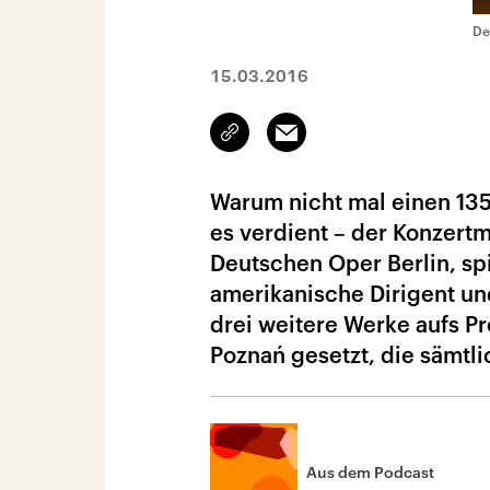
De
15.03.2016
Link
Email
kopieren/teilen
Warum nicht mal einen 135
es verdient – der Konzert
Deutschen Oper Berlin, spi
amerikanische Dirigent un
drei weitere Werke aufs 
Poznań gesetzt, die sämtl
Aus dem Podcast