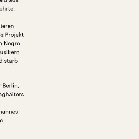
ehrte,
nieren
s Projekt
an Negro
usikern
9 starb
Berlin,
aghalters
ohannes
im