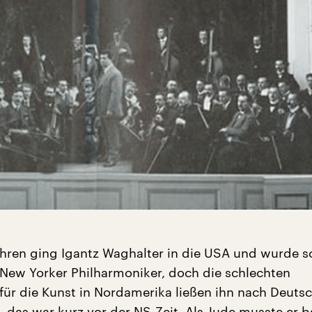
ahren ging Igantz Waghalter in die USA und wurde s
New Yorker Philharmoniker, doch die schlechten
ür die Kunst in Nordamerika ließen ihn nach Deuts
 das war kurz vor der NS-Zeit. Als Jude musste er b