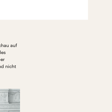
chau auf
des
er
nd nicht