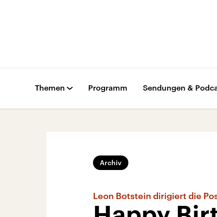
Themen
Programm
Sendungen & Podca
Archiv
Leon Botstein dirigiert die P
Happy Birt