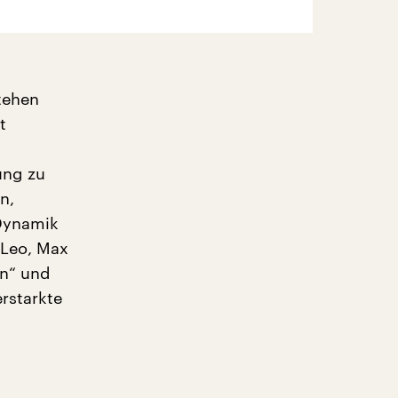
tehen
t
ung zu
n,
 Dynamik
 Leo, Max
en“ und
rstarkte