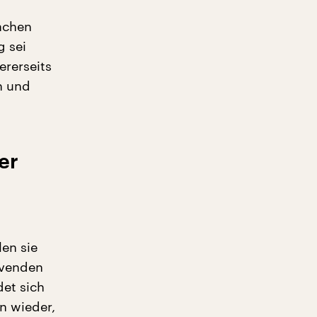
achen
g sei
ererseits
n und
er
en sie
arvenden
det sich
n wieder,