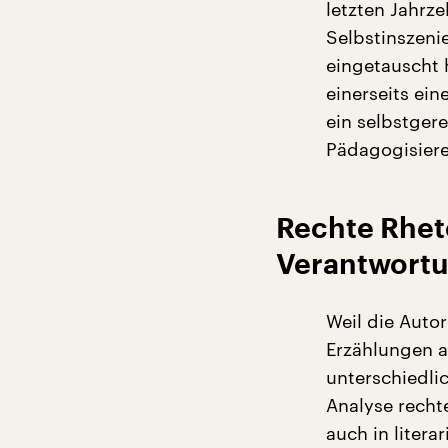
letzten Jahrz
Selbstinszeni
eingetauscht 
einerseits ei
ein selbstger
Pädagogisiere
Rechte Rheto
Verantwort
Weil die Autor
Erzählungen a
unterschiedlic
Analyse recht
auch in liter