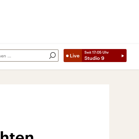
Seit
17:05
Uhr
Live
Studio 9
chten