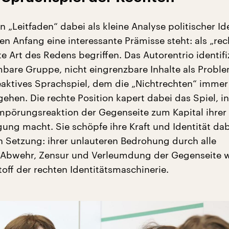
 „Leitfaden“ dabei als kleine Analyse politischer Id
en Anfang eine interessante Prämisse steht: als „rec
 Art des Redens begriffen. Das Autorentrio identifi
bare Gruppe, nicht eingrenzbare Inhalte als Proble
eaktives Sprachspiel, dem die „Nichtrechten“ immer
gehen. Die rechte Position kapert dabei das Spiel, i
mpörungsreaktion der Gegenseite zum Kapital ihrer
gung macht. Sie schöpfe ihre Kraft und Identität da
en Setzung: ihrer unlauteren Bedrohung durch alle
. Abwehr, Zensur und Verleumdung der Gegenseite 
off der rechten Identitätsmaschinerie.