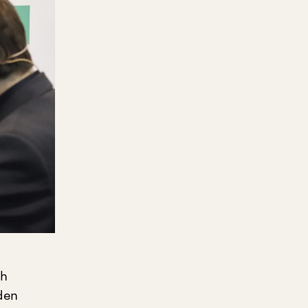
ch
den