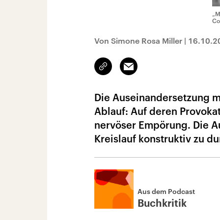
„M
Co
Von Simone Rosa Miller
|
16.10.2
Link
Email
kopieren/teilen
Die Auseinandersetzung mi
Ablauf: Auf deren Provokat
nervöser Empörung. Die Au
Kreislauf konstruktiv zu d
Aus dem Podcast
Buchkritik