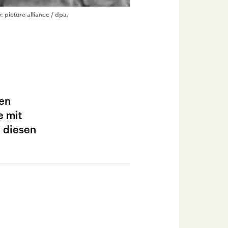
: picture alliance / dpa,
hen
e mit
, diesen