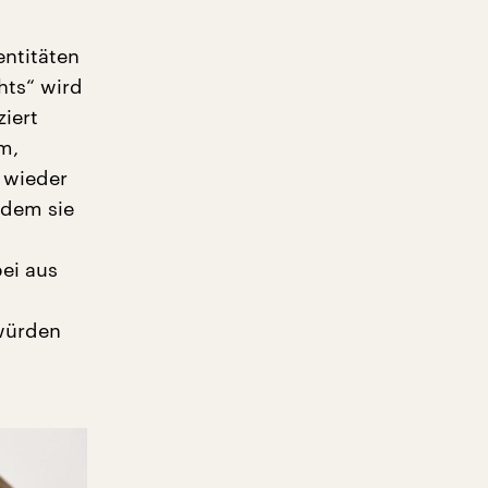
entitäten
hts“ wird
ziert
m,
 wieder
ndem sie
bei aus
würden