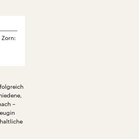
 Zorn:
folgreich
chiedene,
nach –
Zeugin
haltliche