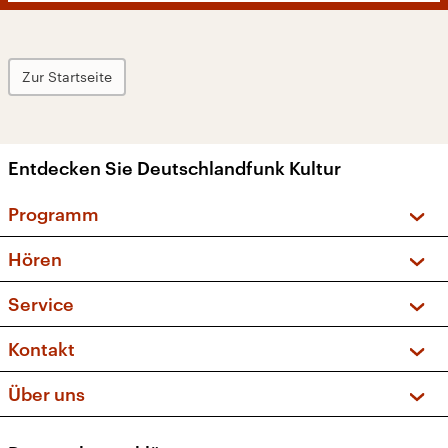
Zur Startseite
Entdecken Sie Deutschlandfunk Kultur
Programm
Vorschau und Rückschau
Hören
Sendungen und Podcasts
Livestream
Service
Musikliste
Frequenzen (UKW + DAB+)
FAQ
Kontakt
Kakadu – Das Kinderprogramm
Apps
Archiv
Hörerservice
Über uns
Newsletter
Social Media
Deutschlandradio
RSS