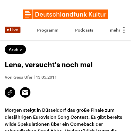
Live
Programm
Podcasts
Archiv
Lena, versucht's noch mal
Von Gesa Ufer
|
13.05.2011
Email
Link
kopieren/teilen
Morgen steigt in Düsseldorf das große Finale zum
diesjährigen Eurovision Song Contest. Es gibt bereits
wilde Spekulationen über ein Comeback der
schwedischen Band Abba. Und natürlich lautet die