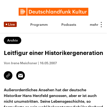
Live
Programm
Podcasts
Archiv
Leitfigur einer Historikergeneration
Von Irene Meichsner
|
16.05.2007
Email
Link
kopieren/teilen
Außerordentliches Ansehen hat der deutsche
Historiker Hans Herzfeld genossen, aber er ist auch
nicht unumstritten. Seine Lebensgeschichte, so
formulierte es sein wohl bekanntester Schüler Gerhard