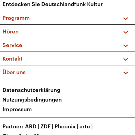
Entdecken Sie Deutschlandfunk Kultur
Programm
Vorschau und Rückschau
Hören
Sendungen und Podcasts
Livestream
Service
Musikliste
Frequenzen (UKW + DAB+)
FAQ
Kontakt
Kakadu – Das Kinderprogramm
Apps
Archiv
Hörerservice
Über uns
Newsletter
Social Media
Deutschlandradio
RSS
Datenschutzerklärung
Presse
Veranstaltungen
Nutzungsbedingungen
Karriere
Impressum
Transparenz
Korrekturen und Richtigstellungen
Partner
ARD
|
ZDF
|
Phoenix
|
arte
|
Barrierefreiheit