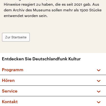
Hinweise reagiert zu haben, die es seit 2021 gab. Aus
dem Archiv des Museums sollen mehr als 1500 Stücke
entwendet worden sein.
Zur Startseite
Entdecken Sie Deutschlandfunk Kultur
Programm
Vorschau und Rückschau
Hören
Sendungen und Podcasts
Livestream
Service
Musikliste
Frequenzen (UKW + DAB+)
FAQ
Kontakt
Kakadu – Das Kinderprogramm