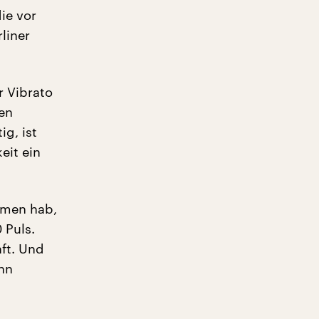
ie vor
liner
r Vibrato
en
g, ist
eit ein
mmen hab,
 Puls.
ft. Und
nn