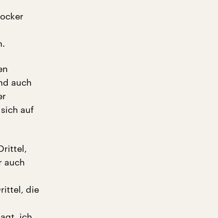
locker
n.
en
ind auch
er
sich auf
rittel,
r auch
ttel, die
sagt, ich