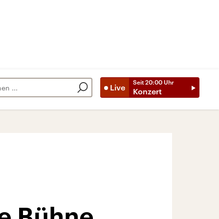
Seit
20:00
Uhr
Live
Konzert
ie Bühne