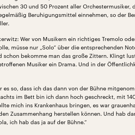
wischen 30 und 50 Prozent aller Orchestermusiker, d
regelmäßig Beruhigungsmittel einnehmen, so der Ber
ler.
kerwitz: Wer von Musikern ein richtiges Tremolo ode
le, müsse nur „Solo“ über die entsprechenden Not
d schon bekomme man das große Zittern. Klingt lusti
etroffenen Musiker ein Drama. Und in der Öffentlichk
r es so, dass ich das dann von der Bühne mitgeno
achts im Bett bin ich dann hoch geschreckt, mit 140
llte mich ins Krankenhaus bringen, es war grauenha
 den Zusammenhang herstellen können. Und hab da
la, ich hab das ja auf der Bühne.“