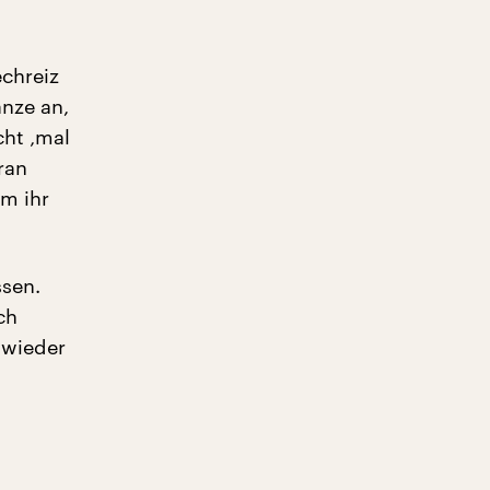
chreiz
anze an,
cht ‚mal
ran
um ihr
ssen.
ch
 wieder