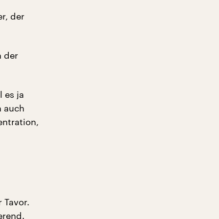
r, der
“
n der
 es ja
h auch
entration,
 Tavor.
erend.