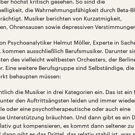
ber höchst kritisch gesehen. So sind die
elligkeit, die Wahrnehmungsfähigkeit durch Beta-B
rächtigt. Musiker berichten von Kurzatmigkeit,
gen, Ohrensausen sowie depressiven Verstimmunge
 von Psychoanalytiker Helmut Möller, Experte in Sach
t, kommen ausschließlich Berufsmusiker. Darunter s
ten des vielleicht weltbesten Orchesters, der Berlin
r. Eine weitere Berufsgruppe sind Selbständige, die 
arkt behaupten müssen:
ntlich die Musiker in drei Kategorien ein. Das ist ein D
k unter den Auftrittsängsten leiden und immer wiede
le oder eine psychotherapeutische oder auch eine
 Unterstützung bräuchten. Und dann gibt es ein Dri
lativ gut kompensieren, es kommt dann seltener zu
 dann gibt es das Drittel, das relativ stabil ist, was 