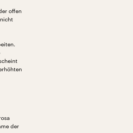
der offen
 nicht
eiten.
e
scheint
 erhöhten
rosa
ahme der