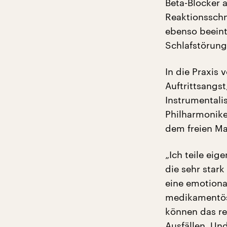
Beta-Blocker a
Reaktionsschn
ebenso beeint
Schlafstörun
In die Praxis
Auftrittsangs
Instrumentalis
Philharmonike
dem freien M
„Ich teile eige
die sehr star
eine emotiona
medikamentöse
können das re
Ausfällen. Und