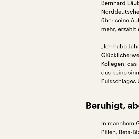
Bernhard Läub
Norddeutschen
über seine Auf
mehr, erzählt 
„Ich habe Jah
Glücklicherwe
Kollegen, das
das keine sin
Pulsschlages 
Beruhigt, ab
In manchem Ge
Pillen, Beta-B