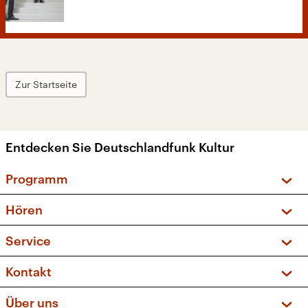
Zur Startseite
Entdecken Sie Deutschlandfunk Kultur
Programm
Vorschau und Rückschau
Hören
Sendungen und Podcasts
Livestream
Service
Musikliste
Frequenzen (UKW + DAB+)
FAQ
Kontakt
Kakadu – Das Kinderprogramm
Apps
Archiv
Hörerservice
Über uns