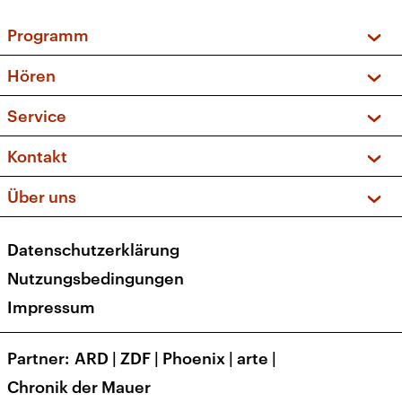
Programm
Vorschau und Rückschau
Hören
Sendungen und Podcasts
Livestream
Service
Musikliste
Frequenzen (UKW + DAB+)
FAQ
Kontakt
Kakadu – Das Kinderprogramm
Apps
Archiv
Hörerservice
Über uns
Newsletter
Social Media
Deutschlandradio
RSS
Datenschutzerklärung
Presse
Veranstaltungen
Nutzungsbedingungen
Karriere
Impressum
Transparenz
Korrekturen und Richtigstellungen
Partner
ARD
|
ZDF
|
Phoenix
|
arte
|
Barrierefreiheit
Chronik der Mauer