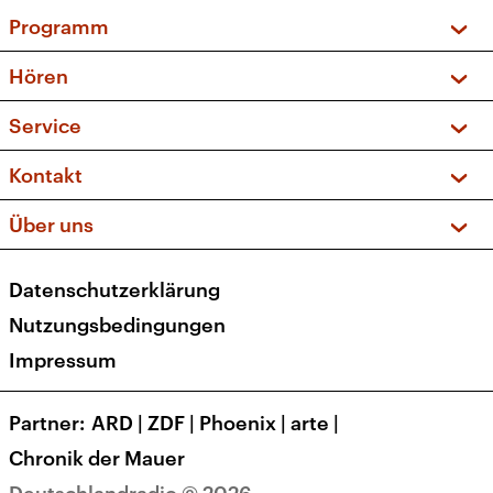
Programm
Vorschau und Rückschau
Hören
Sendungen und Podcasts
Livestream
Service
Musikliste
Frequenzen (UKW + DAB+)
FAQ
Kontakt
Kakadu – Das Kinderprogramm
Apps
Archiv
Hörerservice
Über uns
Newsletter
Social Media
Deutschlandradio
RSS
Datenschutzerklärung
Presse
Veranstaltungen
Nutzungsbedingungen
Karriere
Impressum
Transparenz
Korrekturen und Richtigstellungen
Partner
ARD
|
ZDF
|
Phoenix
|
arte
|
Barrierefreiheit
Chronik der Mauer