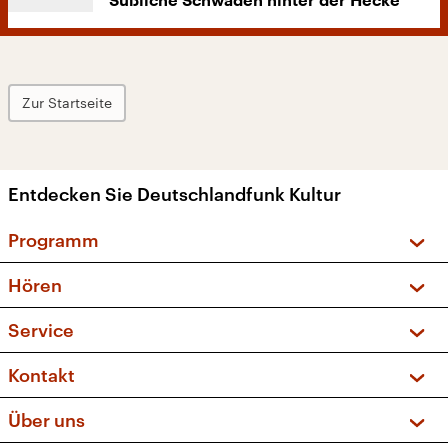
Süßliche Schwaden hinter der Hecke
Zur Startseite
Entdecken Sie Deutschlandfunk Kultur
Programm
Vorschau und Rückschau
Hören
Sendungen und Podcasts
Livestream
Service
Musikliste
Frequenzen (UKW + DAB+)
FAQ
Kontakt
Kakadu – Das Kinderprogramm
Apps
Archiv
Hörerservice
Über uns
Newsletter
Social Media