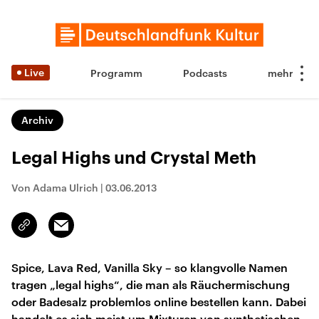
Live
Programm
Podcasts
Archiv
Legal Highs und Crystal Meth
Von Adama Ulrich
|
03.06.2013
Email
Link
kopieren/teilen
Spice, Lava Red, Vanilla Sky – so klangvolle Namen
tragen „legal highs“, die man als Räuchermischung
oder Badesalz problemlos online bestellen kann. Dabei
handelt es sich meist um Mixturen von synthetischen