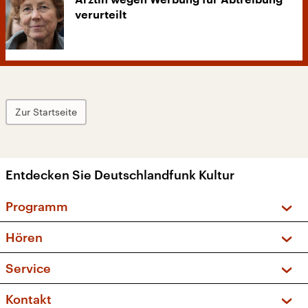
Ärztin wegen Werbung für Abtreibung
verurteilt
Zur Startseite
Entdecken Sie Deutschlandfunk Kultur
Programm
Vorschau und Rückschau
Hören
Sendungen und Podcasts
Livestream
Service
Musikliste
Frequenzen (UKW + DAB+)
FAQ
Kontakt
Kakadu – Das Kinderprogramm