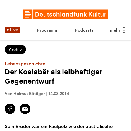
Live
Programm
Podcasts
Archiv
Lebensgeschichte
Der Koalabär als leibhaftiger
Gegenentwurf
Von Helmut Böttiger
|
14.03.2014
Email
Link
kopieren/teilen
Sein Bruder war ein Faulpelz wie der australische