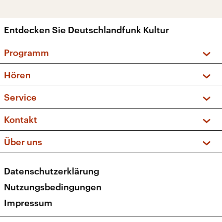
Entdecken Sie Deutschlandfunk Kultur
Programm
Vorschau und Rückschau
Hören
Sendungen und Podcasts
Livestream
Service
Musikliste
Frequenzen (UKW + DAB+)
FAQ
Kontakt
Kakadu – Das Kinderprogramm
Apps
Archiv
Hörerservice
Über uns
Newsletter
Social Media
Deutschlandradio
RSS
Datenschutzerklärung
Presse
Veranstaltungen
Nutzungsbedingungen
Karriere
Impressum
Transparenz