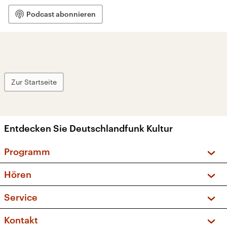
Podcast abonnieren
Zur Startseite
Entdecken Sie Deutschlandfunk Kultur
Programm
Vorschau und Rückschau
Hören
Sendungen und Podcasts
Livestream
Service
Musikliste
Frequenzen (UKW + DAB+)
FAQ
Kontakt
Kakadu – Das Kinderprogramm