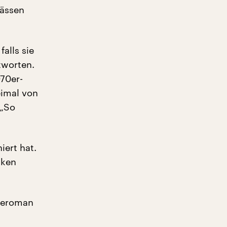
pässen
alls sie
tworten.
70er-
eimal von
 „So
iert hat.
nken
ageroman