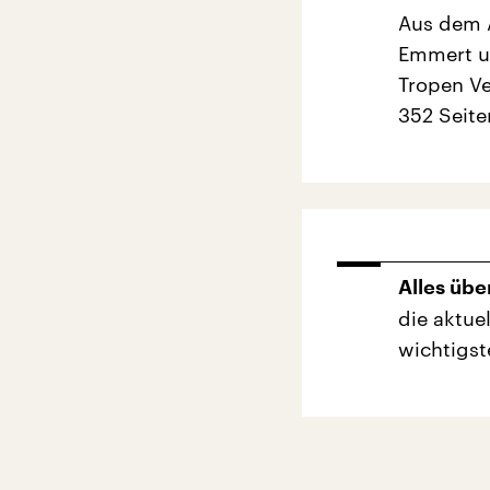
Aus dem A
Emmert un
Tropen V
352 Seite
Alles übe
die aktuel
wichtigst