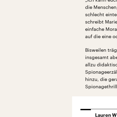
die Menschen,
schlecht einte
schreibt Marie
einfache Mora
auf die eine o
Bisweilen träg
insgesamt abe
allzu didakti
Spionageerzäh
hinzu, die ge
Spionagethril
Lauren W