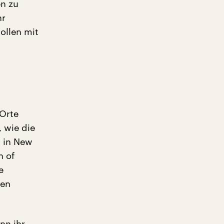
n zu
hr
ollen mit
 Orte
 wie die
n in New
n of
e
ben
nn ihr