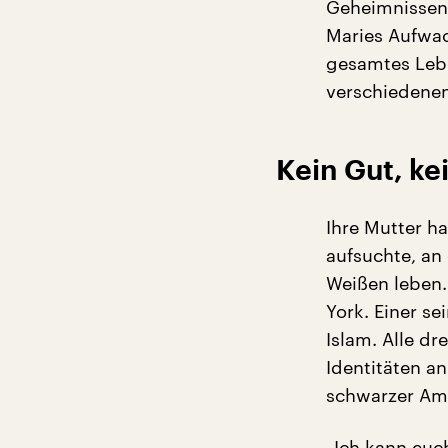
Geheimnissen.
Maries Aufwac
gesamtes Lebe
verschiedenen
Kein Gut, ke
Ihre Mutter ha
aufsuchte, an
Weißen leben. 
York. Einer se
Islam. Alle d
Identitäten a
schwarzer Ame
„Ich kann euc