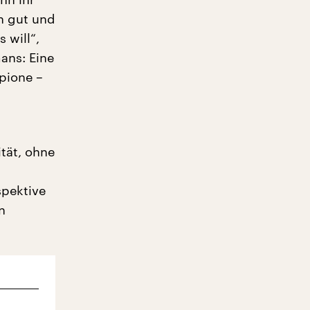
n gut und
 will“,
mans: Eine
Spione –
tät, ohne
spektive
n