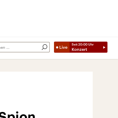
Seit
20:00
Uhr
Live
Konzert
 Spion