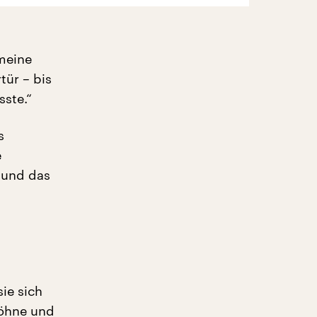
meine
tür – bis
ste.“
s
e
t und das
ie sich
söhne und