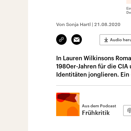
Ei
De
Von Sonja Hartl
|
21.08.2020
Link
Email
Audio her
kopieren/teilen
In Lauren Wilkinsons Roma
1980er-Jahren für die CIA 
Identitäten jonglieren. E
Aus dem Podcast
Frühkritik