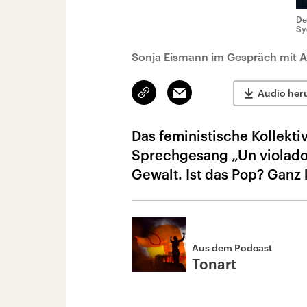
De
Sy
Sonja Eismann im Gespräch mit A
Link
Email
Audio her
kopieren/teilen
Das feministische Kollekti
Sprechgesang „Un violador
Gewalt. Ist das Pop? Ganz k
Aus dem Podcast
Tonart