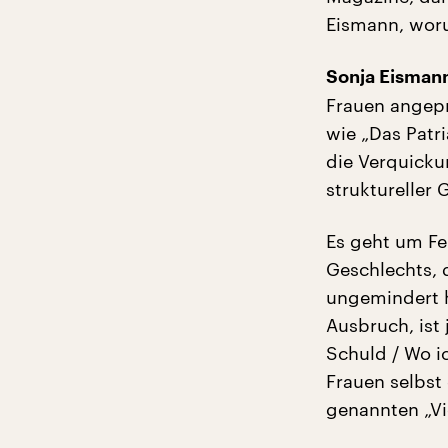
Eismann, woru
Sonja Eisman
Frauen angepr
wie „Das Patri
die Verquickun
struktureller
Es geht um Fe
Geschlechts, 
ungemindert h
Ausbruch, ist 
Schuld / Wo i
Frauen selbst
genannten „Vi