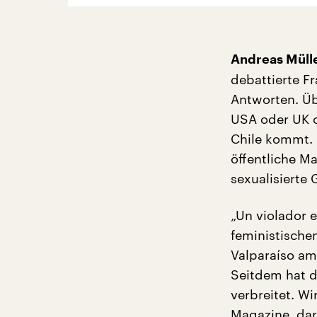
Andreas Müll
debattierte F
Antworten. Üb
USA oder UK o
Chile kommt. 
öffentliche M
sexualisierte 
„Un violador 
feministischen
Valparaíso am
Seitdem hat d
verbreitet. W
Magazine, dar