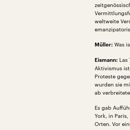
zeitgenössisc
Vermittlungsf
weltweite Ver
emanzipatori
Was is
Müller:
Las 
Eismann:
Aktivismus is
Proteste gege
wurden sie mi
ab verbreitet
Es gab Auffüh
York, in Paris
Orten. Vor ei