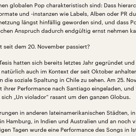
hen globalen Pop charakteristisch sind: Dass hierar
ormate und -instanzen wie Labels, Alben oder PR du
netzung längst hinfällig geworden sind, und dass P
schen Anspruch dadurch endgültig ernst nehmen ka
t seit dem 20. November passiert?
Tesis hatten sich bereits letztes Jahr gegründet und 
t natürlich auch im Kontext der seit Oktober anhalt
n die soziale Spaltung in Chile zu sehen. Am 25. N
t ihrer Performance nach Santiago eingeladen, und
e sich „Un violador“ rasant um den ganzen Globus.
rungen in anderen lateinamerikanischen Städten, i
, in Hamburg, in Indien und Australien und an noch v
nigen Tagen wurde eine Performance des Songs in Is