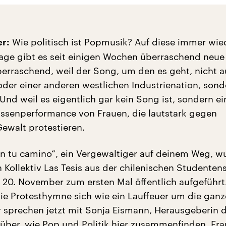
Wie politisch ist Popmusik? Auf diese immer wied
er:
rage gibt es seit einigen Wochen überraschend neue
erraschend, weil der Song, um den es geht, nicht 
der einer anderen westlichen Industrienation, sond
Und weil es eigentlich gar kein Song ist, sondern ei
assenperformance von Frauen, die lautstark gegen
Gewalt protestieren.
en tu camino“, ein Vergewaltiger auf deinem Weg, 
 Kollektiv Las Tesis aus der chilenischen Studenten
 20. November zum ersten Mal öffentlich aufgeführt
ie Protesthymne sich wie ein Lauffeuer um die ganz
ir sprechen jetzt mit Sonja Eismann, Herausgeberin 
über, wie Pop und Politik hier zusammenfinden. Fra