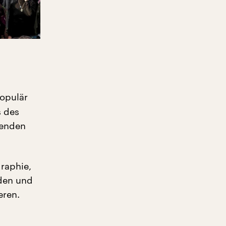
populär
s des
henden
graphie,
den und
eren.