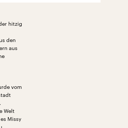
er hitzig
aus den
ern aus
ne
wurde vom
stadt
.
e Welt
des Missy
u