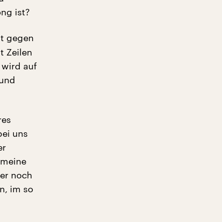
ng ist?
lt gegen
t Zeilen
 wird auf
 und
res
bei uns
er
t meine
mer noch
n, im so