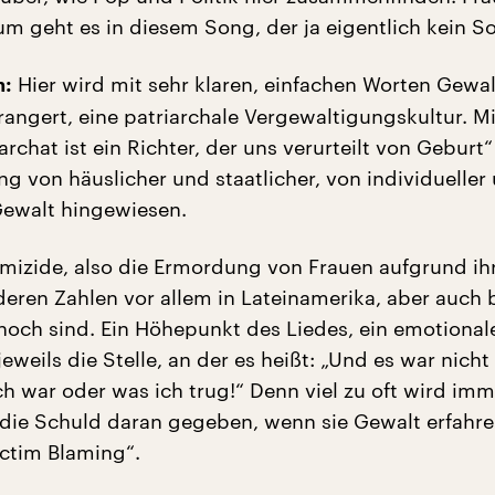
m geht es in diesem Song, der ja eigentlich kein So
Hier wird mit sehr klaren, einfachen Worten Gewa
n:
angert, eine patriarchale Vergewaltigungskultur. Mi
archat ist ein Richter, der uns verurteilt von Geburt“
g von häuslicher und staatlicher, von individueller
 Gewalt hingewiesen.
mizide, also die Ermordung von Frauen aufgrund ih
deren Zahlen vor allem in Lateinamerika, aber auch 
och sind. Ein Höhepunkt des Liedes, ein emotional
jeweils die Stelle, an der es heißt: „Und es war nich
ch war oder was ich trug!“ Denn viel zu oft wird im
 die Schuld daran gegeben, wenn sie Gewalt erfahre
ctim Blaming“.