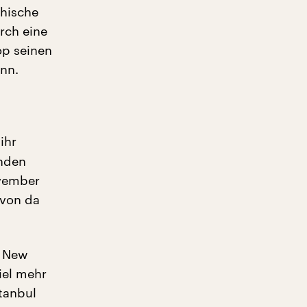
chische
rch eine
op seinen
nn.
ihr
enden
ovember
 von da
n New
iel mehr
tanbul