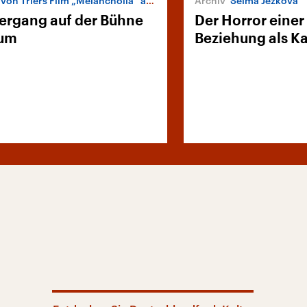
on Triers Film „Melancholia“ als Theaterstück
Selma Jezkova
ergang auf der Bühne
Der Horror einer
hum
Beziehung als 