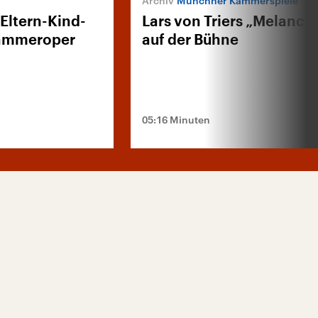
Münchner Kammerspiele
 Eltern-Kind-
Lars von Triers „Melanch
Kammeroper
auf der Bühne
05:16 Minuten