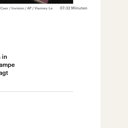
07:32 Minuten
 Caer / Invision / AP / Vianney Le
 in
 Kampe
agt