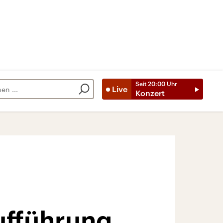
Seit
20:00
Uhr
Live
Konzert
ufführung