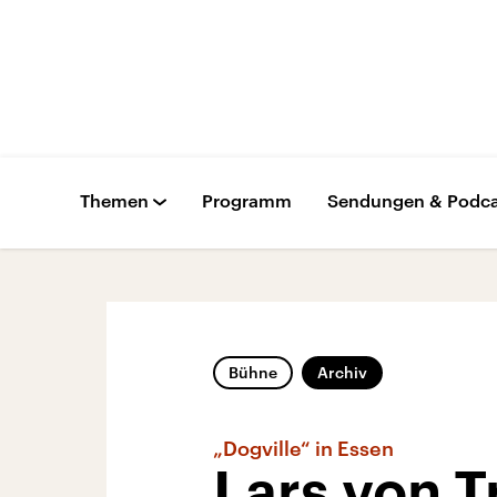
Themen
Programm
Sendungen & Podca
Bühne
Archiv
„Dogville“ in Essen
Lars von T