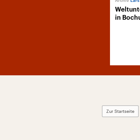
Lars v
Weltunt
in Boc
Zur Startseite