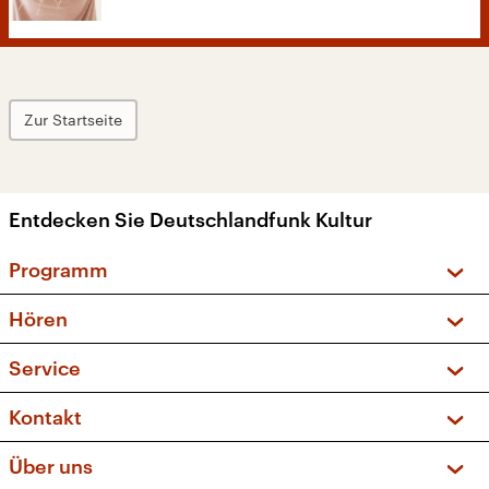
Zur Startseite
Entdecken Sie Deutschlandfunk Kultur
Programm
Vorschau und Rückschau
Hören
Sendungen und Podcasts
Livestream
Service
Musikliste
Frequenzen (UKW + DAB+)
FAQ
Kontakt
Kakadu – Das Kinderprogramm
Apps
Archiv
Hörerservice
Über uns
Newsletter