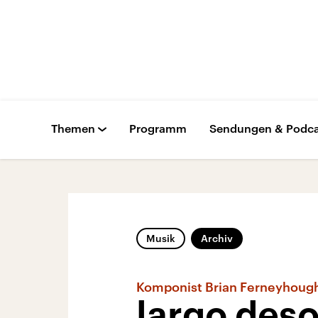
Themen
Programm
Sendungen & Podca
Musik
Archiv
Komponist Brian Ferneyhoug
largo deso