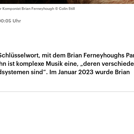
r Komponist Brian Ferneyhough
© Colin Still
 00:05 Uhr
 Schlüsselwort, mit dem Brian Ferneyhoughs Par
hn ist komplexe Musik eine, „deren verschied
dsystemen sind“. Im Januar 2023 wurde Brian