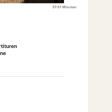
57:51 Minuten
tituren
ene