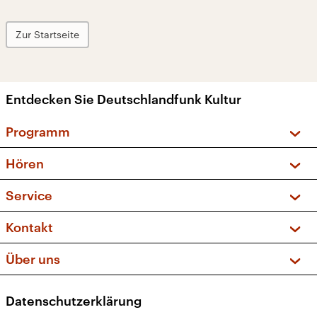
Zur Startseite
Entdecken Sie Deutschlandfunk Kultur
Programm
Vorschau und Rückschau
Hören
Sendungen und Podcasts
Livestream
Service
Musikliste
Frequenzen (UKW + DAB+)
FAQ
Kontakt
Kakadu – Das Kinderprogramm
Apps
Archiv
Hörerservice
Über uns
Newsletter
Social Media
Deutschlandradio
RSS
Datenschutzerklärung
Presse
Veranstaltungen