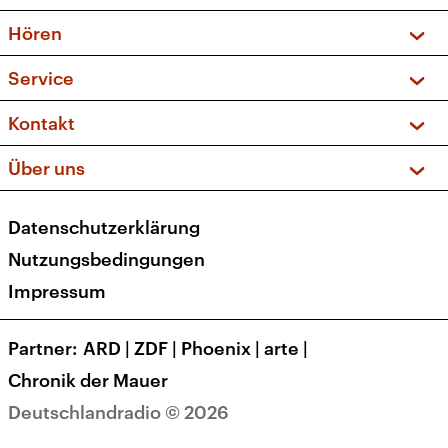
Vorschau und Rückschau
Hören
Sendungen und Podcasts
Livestream
Service
Musikliste
Frequenzen (UKW + DAB+)
FAQ
Kontakt
Kakadu – Das Kinderprogramm
Apps
Archiv
Hörerservice
Über uns
Newsletter
Social Media
Deutschlandradio
RSS
Datenschutzerklärung
Presse
Veranstaltungen
Nutzungsbedingungen
Karriere
Impressum
Transparenz
Korrekturen und Richtigstellungen
Partner
ARD
|
ZDF
|
Phoenix
|
arte
|
Barrierefreiheit
Chronik der Mauer
Deutschlandradio © 2026