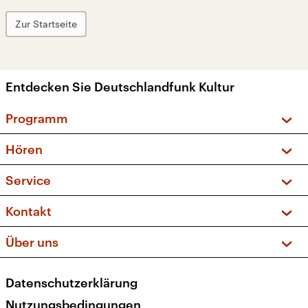
Zur Startseite
Entdecken Sie Deutschlandfunk Kultur
Programm
Vorschau und Rückschau
Hören
Sendungen und Podcasts
Livestream
Service
Musikliste
Frequenzen (UKW + DAB+)
FAQ
Kontakt
Kakadu – Das Kinderprogramm
Apps
Archiv
Hörerservice
Über uns
Newsletter
Social Media
Deutschlandradio
RSS
Datenschutzerklärung
Presse
Veranstaltungen
Nutzungsbedingungen