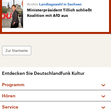
Landtagswahl in Sachsen
Ministerpräsident Tillich schließt
Koalition mit AfD aus
Zur Startseite
Entdecken Sie Deutschlandfunk Kultur
Programm
Vorschau und Rückschau
Hören
Sendungen und Podcasts
Livestream
Service
Musikliste