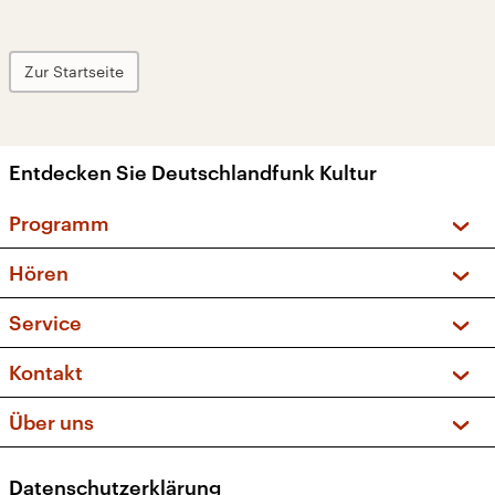
Zur Startseite
Entdecken Sie Deutschlandfunk Kultur
Programm
Vorschau und Rückschau
Hören
Sendungen und Podcasts
Livestream
Service
Musikliste
Frequenzen (UKW + DAB+)
FAQ
Kontakt
Kakadu – Das Kinderprogramm
Apps
Archiv
Hörerservice
Über uns
Newsletter
Social Media
Deutschlandradio
RSS
Datenschutzerklärung