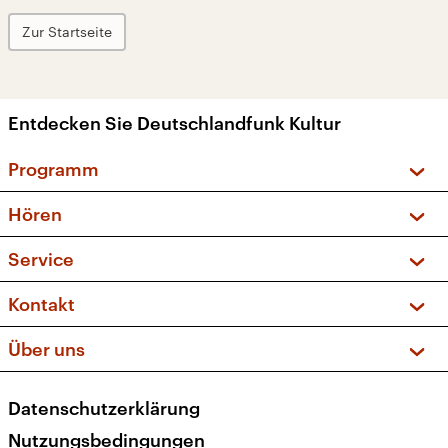
Zur Startseite
Entdecken Sie Deutschlandfunk Kultur
Programm
Vorschau und Rückschau
Hören
Sendungen und Podcasts
Livestream
Service
Musikliste
Frequenzen (UKW + DAB+)
FAQ
Kontakt
Kakadu – Das Kinderprogramm
Apps
Archiv
Hörerservice
Über uns
Newsletter
Social Media
Deutschlandradio
RSS
Datenschutzerklärung
Presse
Veranstaltungen
Nutzungsbedingungen