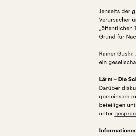
Jenseits der 
Verursacher u
„öffentlichen
Grund für Nac
Rainer Guski:
ein gesellsch
Lärm – Die S
Darüber diskut
gemeinsam mi
beteiligen un
unter
gesprae
Informationen