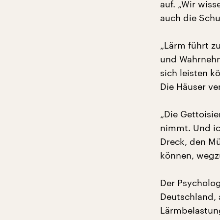
auf. „Wir wiss
auch die Schu
„Lärm führt zu
und Wahrnehm
sich leisten 
Die Häuser ve
„Die Gettoisie
nimmt. Und ic
Dreck, den Mül
können, wegz
Der Psycholog
Deutschland, 
Lärmbelastun