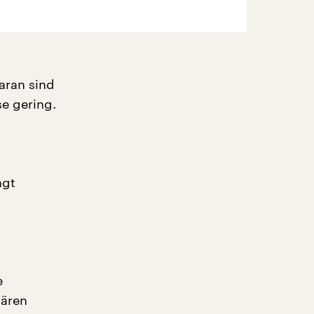
aran sind
e gering.
agt
e
wären