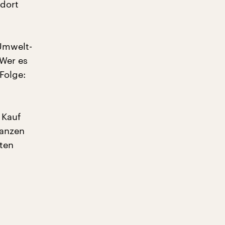
 dort
 Umwelt-
Wer es
Folge:
 Kauf
ganzen
sten