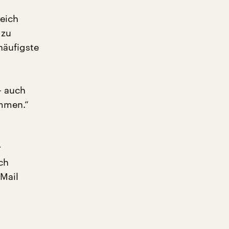
leich
 zu
häufigste
– auch
ommen.“
r
ch
Mail