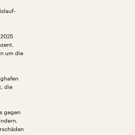
islauf-
 2025
zent.
on um die
ughafen
, die
gs gegen
indern.
örschäden