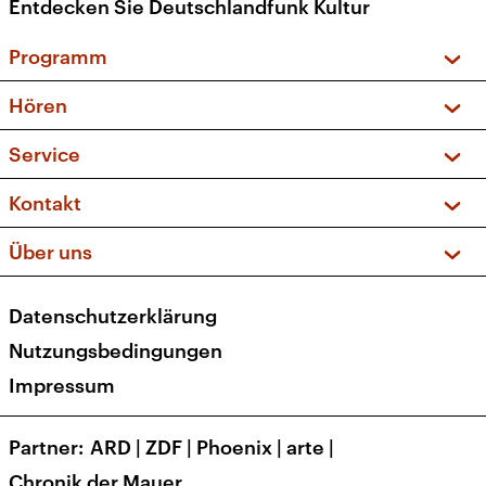
Entdecken Sie Deutschlandfunk Kultur
Programm
Vorschau und Rückschau
Hören
Sendungen und Podcasts
Livestream
Service
Musikliste
Frequenzen (UKW + DAB+)
FAQ
Kontakt
Kakadu – Das Kinderprogramm
Apps
Archiv
Hörerservice
Über uns
Newsletter
Social Media
Deutschlandradio
RSS
Datenschutzerklärung
Presse
Veranstaltungen
Nutzungsbedingungen
Karriere
Impressum
Transparenz
Korrekturen und Richtigstellungen
Partner
ARD
|
ZDF
|
Phoenix
|
arte
|
Barrierefreiheit
Chronik der Mauer