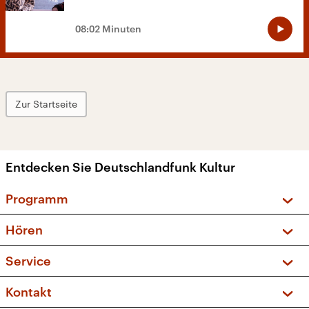
08:02 Minuten
Zur Startseite
Entdecken Sie Deutschlandfunk Kultur
Programm
Vorschau und Rückschau
Hören
Sendungen und Podcasts
Livestream
Service
Musikliste
Frequenzen (UKW + DAB+)
FAQ
Kontakt
Kakadu – Das Kinderprogramm
Apps