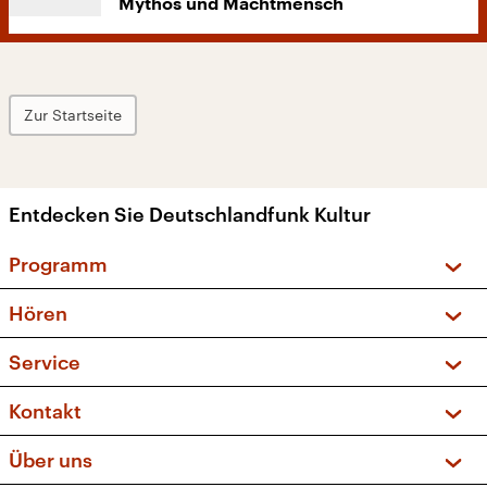
Mythos und Machtmensch
Zur Startseite
Entdecken Sie Deutschlandfunk Kultur
Programm
Vorschau und Rückschau
Hören
Sendungen und Podcasts
Livestream
Service
Musikliste
Frequenzen (UKW + DAB+)
FAQ
Kontakt
Kakadu – Das Kinderprogramm
Apps
Archiv
Hörerservice
Über uns
Newsletter
Social Media