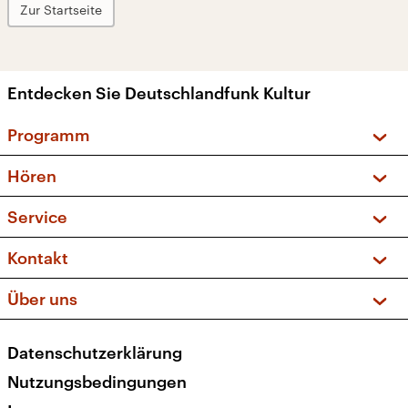
Zur Startseite
Entdecken Sie Deutschlandfunk Kultur
Programm
Vorschau und Rückschau
Hören
Sendungen und Podcasts
Livestream
Service
Musikliste
Frequenzen (UKW + DAB+)
FAQ
Kontakt
Kakadu – Das Kinderprogramm
Apps
Archiv
Hörerservice
Über uns
Newsletter
Social Media
Deutschlandradio
RSS
Datenschutzerklärung
Presse
Veranstaltungen
Nutzungsbedingungen
Karriere