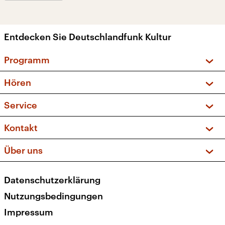
Entdecken Sie Deutschlandfunk Kultur
Programm
Vorschau und Rückschau
Hören
Sendungen und Podcasts
Livestream
Service
Musikliste
Frequenzen (UKW + DAB+)
FAQ
Kontakt
Kakadu – Das Kinderprogramm
Apps
Archiv
Hörerservice
Über uns
Newsletter
Social Media
Deutschlandradio
RSS
Datenschutzerklärung
Presse
Veranstaltungen
Nutzungsbedingungen
Karriere
Impressum
Transparenz