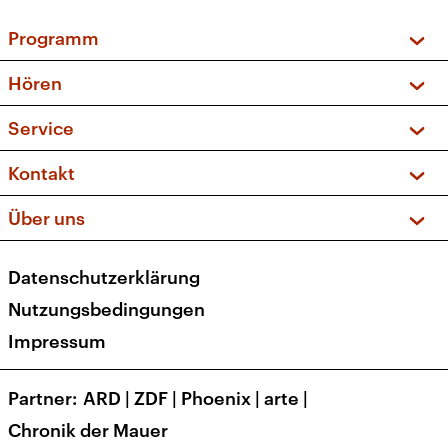
Programm
Vorschau und Rückschau
Hören
Sendungen und Podcasts
Livestream
Service
Musikliste
Frequenzen (UKW + DAB+)
FAQ
Kontakt
Kakadu – Das Kinderprogramm
Apps
Archiv
Hörerservice
Über uns
Newsletter
Social Media
Deutschlandradio
RSS
Datenschutzerklärung
Presse
Veranstaltungen
Nutzungsbedingungen
Karriere
Impressum
Transparenz
Korrekturen und Richtigstellungen
Partner
ARD
|
ZDF
|
Phoenix
|
arte
|
Barrierefreiheit
Chronik der Mauer