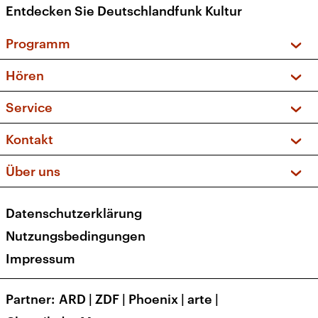
Entdecken Sie Deutschlandfunk Kultur
Programm
Vorschau und Rückschau
Hören
Sendungen und Podcasts
Livestream
Service
Musikliste
Frequenzen (UKW + DAB+)
FAQ
Kontakt
Kakadu – Das Kinderprogramm
Apps
Archiv
Hörerservice
Über uns
Newsletter
Social Media
Deutschlandradio
RSS
Datenschutzerklärung
Presse
Veranstaltungen
Nutzungsbedingungen
Karriere
Impressum
Transparenz
Korrekturen und Richtigstellungen
Partner
ARD
|
ZDF
|
Phoenix
|
arte
|
Barrierefreiheit