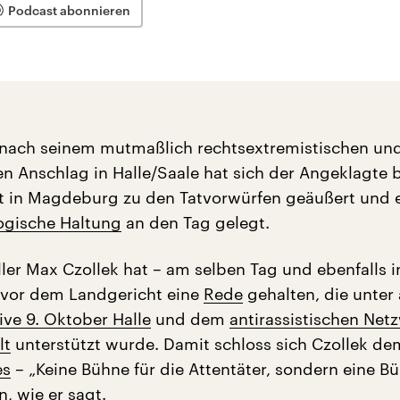
Podcast abonnieren
nach seinem mutmaßlich rechtsextremistischen un
en Anschlag in Halle/Saale hat sich der Angeklagte 
t in Magdeburg zu den Tatvorwürfen geäußert und 
ogische Haltung
an den Tag gelegt.
ller Max Czollek hat – am selben Tag und ebenfalls i
vor dem Landgericht eine
Rede
gehalten, die unte
tive 9. Oktober Halle
und dem
antirassistischen Net
lt
unterstützt wurde. Damit schloss sich Czollek d
es
– „Keine Bühne für die Attentäter, sondern eine Bü
n, wie er sagt.