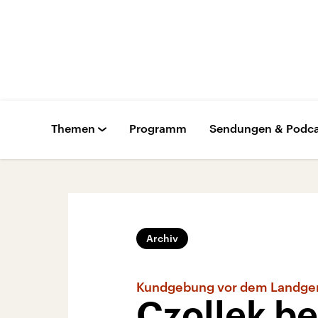
Themen
Programm
Sendungen & Podca
Archiv
Kundgebung vor dem Landge
Czollek be