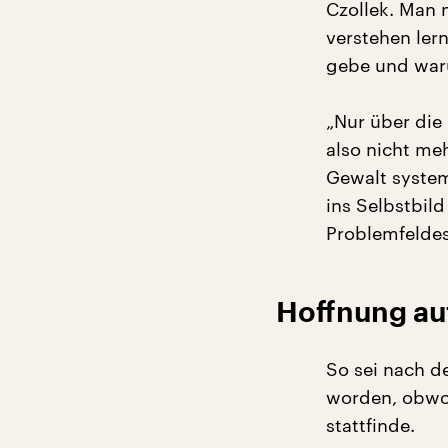
Czollek. Man
verstehen ler
gebe und waru
„Nur über die
also nicht meh
Gewalt systema
ins Selbstbild
Problemfelde
Hoffnung auf
So sei nach d
worden, obwoh
stattfinde.