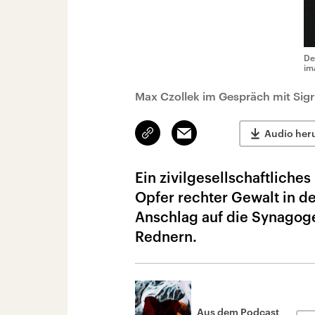
De
im
Max Czollek im Gespräch mit Sig
Link
Email
Audio her
kopieren/teilen
Ein zivilgesellschaftlich
Opfer rechter Gewalt in d
Anschlag auf die Synagoge 
Rednern.
Aus dem Podcast