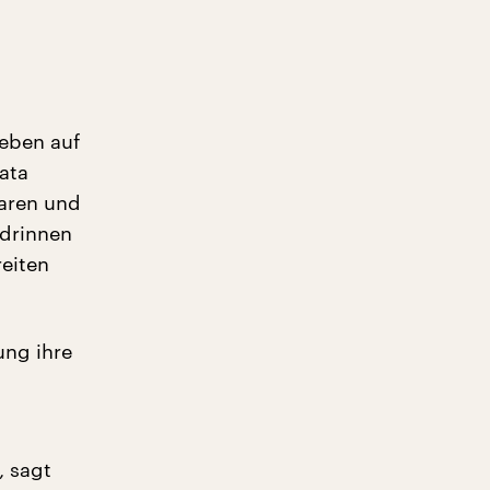
ieben auf
ata
waren und
drinnen
reiten
ung ihre
, sagt