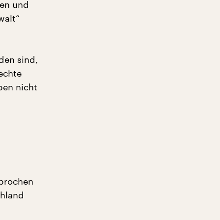
ken und
walt“
den sind,
rechte
ben nicht
sprochen
chland