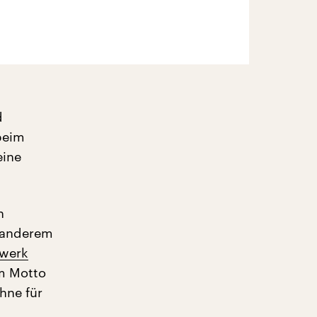
d
beim
eine
n
r anderem
zwerk
em Motto
hne für