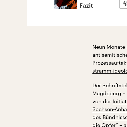
Fazit
Neun Monate 
antisemitisch
Prozessauftak
stramm-ideol
Der Schriftste
Magdeburg – 
von der
Initia
Sachsen-Anha
des
Bündniss
die Opfer“ – a