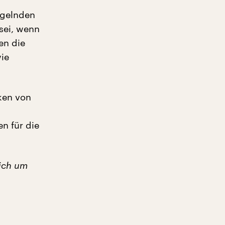
ngelnden
sei, wenn
en die
ie
rken von
n für die
sich um