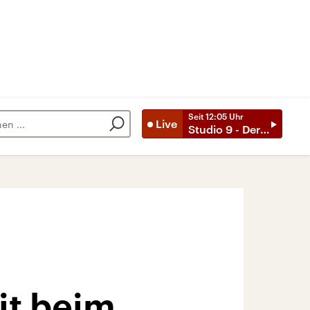
Seit
12:05
Uhr
Live
Studio 9 - Der Tag mit ..
it beim