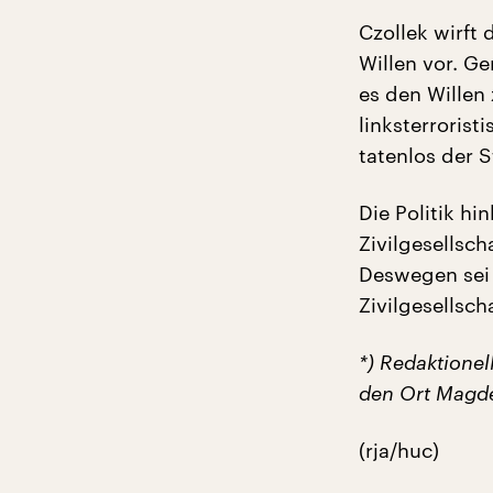
Czollek wirft
Willen vor. G
es den Wille
linksterroris
tatenlos der 
Die Politik hi
Zivilgesellsch
Deswegen sei 
Zivilgesellsch
*) Redaktionel
den Ort Magde
(rja/huc)