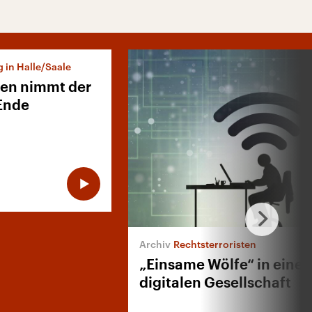
 in Halle/Saale
nen nimmt der
Ende
Rechtsterroristen
„Einsame Wölfe“ in einer
digitalen Gesellschaft