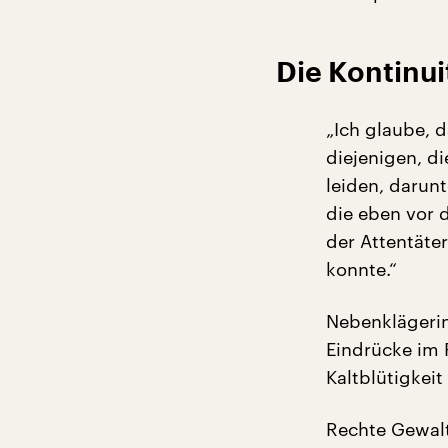
Die Kontinui
„Ich glaube, d
diejenigen, d
leiden, darun
die eben vor
der Attentäte
konnte.“
Nebenklägerin
Eindrücke im 
Kaltblütigkei
Rechte Gewalt