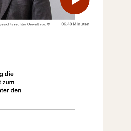
06:40 Minuten
ngesichts rechter Gewalt vor.
©
g die
t zum
nter den