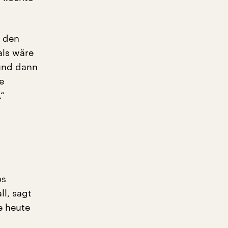
u den
als wäre
 und dann
e
.“
os
l, sagt
e heute