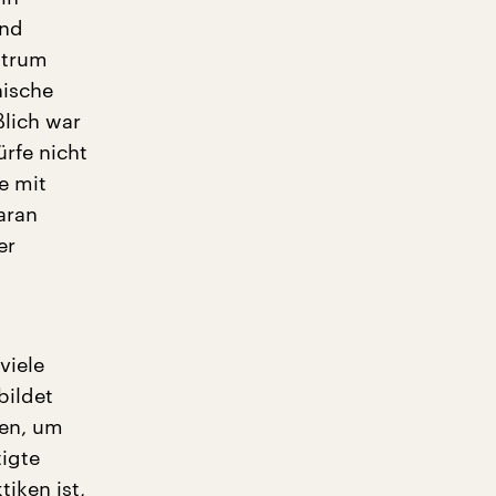
und
entrum
nische
ßlich war
rfe nicht
e mit
aran
er
viele
bildet
den, um
tigte
tiken ist,