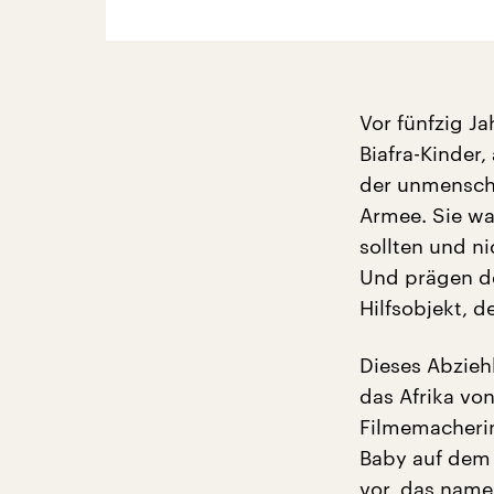
Vor fünfzig J
Biafra-Kinde
der unmenschl
Armee. Sie wa
sollten und ni
Und prägen de
Hilfsobjekt, d
Dieses Abzieh
das Afrika von
Filmemacherin
Baby auf dem A
vor, das name