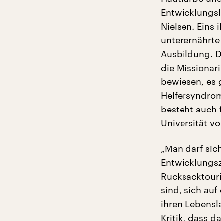
Entwicklungsl
Nielsen. Eins 
unterernährte
Ausbildung. Di
die Missionar
bewiesen, es 
Helfersyndrom
besteht auch f
Universität 
„Man darf sich
Entwicklungsz
Rucksacktouri
sind, sich au
ihren Lebensl
Kritik, dass d