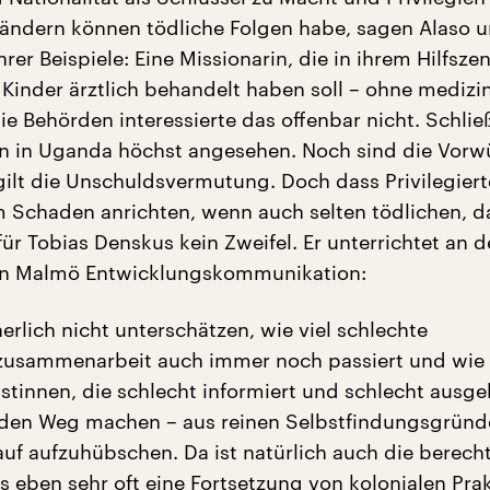
ändern können tödliche Folgen habe, sagen Alaso 
ihrer Beispiele: Eine Missionarin, die in ihrem Hilfsz
 Kinder ärztlich behandelt haben soll – ohne medizi
e Behörden interessierte das offenbar nicht. Schlie
in in Uganda höchst angesehen. Noch sind die Vorwü
gilt die Unschuldsvermutung. Doch dass Privilegiert
 Schaden anrichten, wenn auch selten tödlichen, d
ür Tobias Denskus kein Zweifel. Er unterrichtet an d
von Malmö Entwicklungskommunikation:
erlich nicht unterschätzen, wie viel schlechte
usammenarbeit auch immer noch passiert und wie 
stinnen, die schlecht informiert und schlecht ausge
f den Weg machen – aus reinen Selbstfindungsgrün
auf aufzuhübschen. Da ist natürlich auch die berech
as eben sehr oft eine Fortsetzung von kolonialen Prak