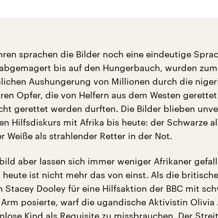
ahren sprachen die Bilder noch eine eindeutige Spra
r, abgemagert bis auf den Hungerbauch, wurden zu
ichen Aushungerung von Millionen durch die niger
ren Opfer, die von Helfern aus dem Westen gerette
cht gerettet werden durften. Die Bilder blieben unv
n Hilfsdiskurs mit Afrika bis heute: der Schwarze al
er Weiße als strahlender Retter in der Not.
bild aber lassen sich immer weniger Afrikaner gefal
 heute ist nicht mehr das von einst. Als die britisch
 Stacey Dooley für eine Hilfsaktion der BBC mit s
rm posierte, warf die ugandische Aktivistin Olivia 
nlose Kind als Requisite zu missbrauchen. Der Strei