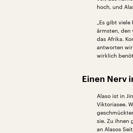
hoch, und Alas
„Es gibt viele
ärmsten, den 
das Afrika. K
antworten wir
wirklich benö
Einen Nerv i
Alaso ist in 
Viktoriasee. W
geschmückten 
sie. Zu ihnen
an Alasos Sei