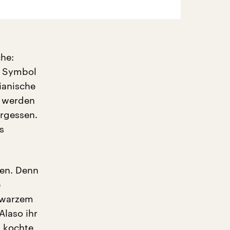
che:
m Symbol
ianische
t werden
ergessen.
s
len. Denn
e
chwarzem
Alaso ihr
t kochte