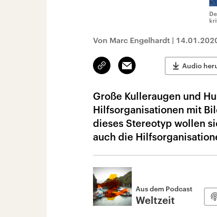
De
kr
Von Marc Engelhardt
|
14.01.202
Link
Email
Audio her
kopieren/teilen
Große Kulleraugen und Hu
Hilfsorganisationen mit B
dieses Stereotyp wollen s
auch die Hilfsorganisatio
Aus dem Podcast
Weltzeit