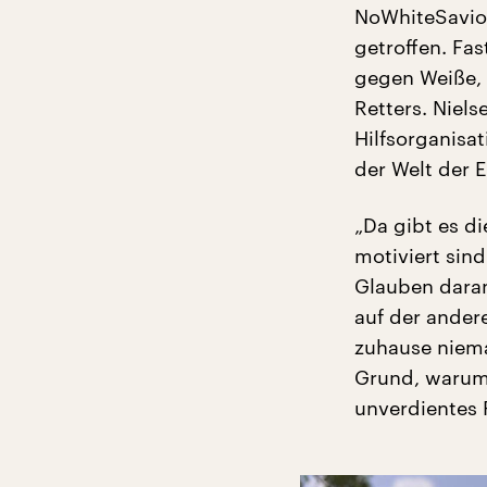
NoWhiteSavior
getroffen. Fa
gegen Weiße, 
Retters. Niels
Hilfsorganisat
der Welt der E
„Da gibt es di
motiviert sind
Glauben daran
auf der ander
zuhause niema
Grund, warum 
unverdientes 