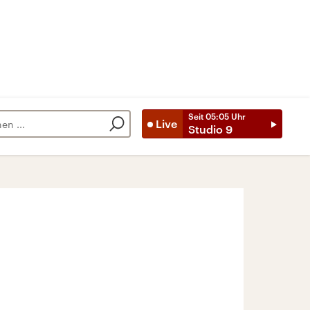
Seit
05:05
Uhr
Live
Studio 9