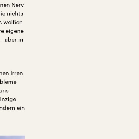
inen Nerv
ie nichts
s weißen
hre eigene
– aber in
nen irren
obleme
 uns
inzige
ndern ein