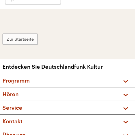
Zur Startseite
Entdecken Sie Deutschlandfunk Kultur
Programm
Vorschau und Rückschau
Hören
Sendungen und Podcasts
Livestream
Service
Musikliste
Frequenzen (UKW + DAB+)
FAQ
Kontakt
Kakadu – Das Kinderprogramm
Apps
Archiv
Hörerservice
Über uns