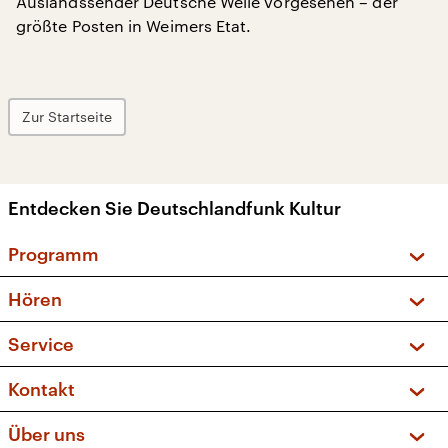
Auslandssender Deutsche Welle vorgesehen – der
größte Posten in Weimers Etat.
Zur Startseite
Entdecken Sie Deutschlandfunk Kultur
Programm
Vorschau und Rückschau
Hören
Sendungen und Podcasts
Livestream
Service
Musikliste
Frequenzen (UKW + DAB+)
FAQ
Kontakt
Kakadu – Das Kinderprogramm
Apps
Archiv
Hörerservice
Über uns
Newsletter