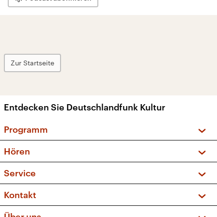
Zur Startseite
Entdecken Sie Deutschlandfunk Kultur
Programm
Vorschau und Rückschau
Hören
Sendungen und Podcasts
Livestream
Service
Musikliste
Frequenzen (UKW + DAB+)
FAQ
Kontakt
Kakadu – Das Kinderprogramm
Apps
Archiv
Hörerservice
Über uns