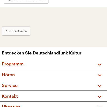
Zur Startseite
Entdecken Sie Deutschlandfunk Kultur
Programm
Vorschau und Rückschau
Hören
Sendungen und Podcasts
Livestream
Service
Musikliste
Frequenzen (UKW + DAB+)
FAQ
Kontakt
Kakadu – Das Kinderprogramm
Apps
Archiv
Hörerservice
Über uns