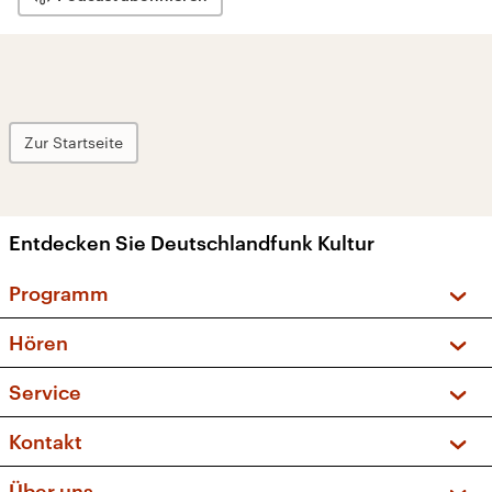
Zur Startseite
Entdecken Sie Deutschlandfunk Kultur
Programm
Vorschau und Rückschau
Hören
Sendungen und Podcasts
Livestream
Service
Musikliste
Frequenzen (UKW + DAB+)
FAQ
Kontakt
Kakadu – Das Kinderprogramm
Apps
Archiv
Hörerservice
Über uns