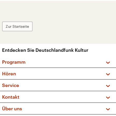
Zur Startseite
Entdecken Sie Deutschlandfunk Kultur
Programm
Vorschau und Rückschau
Hören
Sendungen und Podcasts
Livestream
Service
Musikliste
Frequenzen (UKW + DAB+)
FAQ
Kontakt
Kakadu – Das Kinderprogramm
Apps
Archiv
Hörerservice
Über uns
Newsletter
Social Media