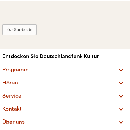
Zur Startseite
Entdecken Sie Deutschlandfunk Kultur
Programm
Vorschau und Rückschau
Hören
Sendungen und Podcasts
Livestream
Service
Musikliste
Frequenzen (UKW + DAB+)
FAQ
Kontakt
Kakadu – Das Kinderprogramm
Apps
Archiv
Hörerservice
Über uns
Newsletter
Social Media