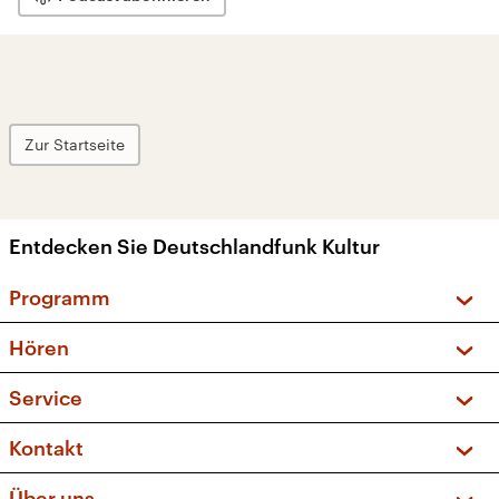
Zur Startseite
Entdecken Sie Deutschlandfunk Kultur
Programm
Vorschau und Rückschau
Hören
Sendungen und Podcasts
Livestream
Service
Musikliste
Frequenzen (UKW + DAB+)
FAQ
Kontakt
Kakadu – Das Kinderprogramm
Apps
Archiv
Hörerservice
Über uns