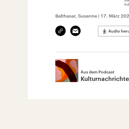
Da
ku
Balthasar, Susanne
|
17. März 202
Link
Email
Audio her
kopieren/teilen
Aus dem Podcast
Kulturnachricht