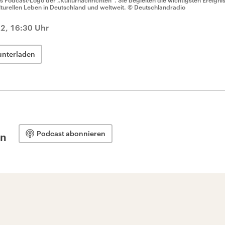
s Podcast-Logo der „Kulturnachrichten“. Sie begleiten die wichtigsten Ereign
lturellen Leben in Deutschland und weltweit.
© Deutschlandradio
2, 16:30 Uhr
unterladen
Podcast abonnieren
en