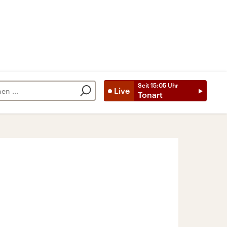
Seit
15:05
Uhr
Live
Tonart