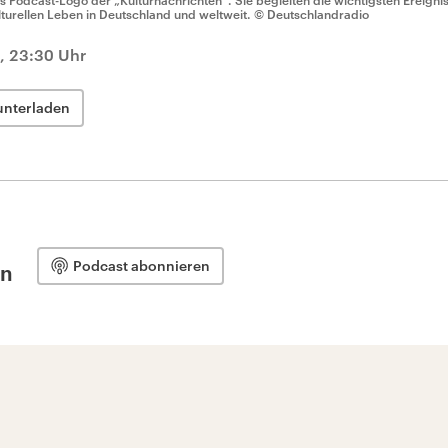
s Podcast-Logo der „Kulturnachrichten“. Sie begleiten die wichtigsten Ereign
lturellen Leben in Deutschland und weltweit.
© Deutschlandradio
4, 23:30 Uhr
unterladen
Podcast abonnieren
en