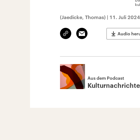
Da
ku
(Jaedicke, Thomas)
|
11. Juli 202
Link
Email
Audio her
kopieren/teilen
Aus dem Podcast
Kulturnachricht